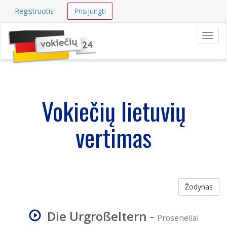
Registruotis
Prisijungti
Navig
Vokiečių lietuvių
vertimas
Žodynas
Die Urgroßeltern
-
Proseneliai