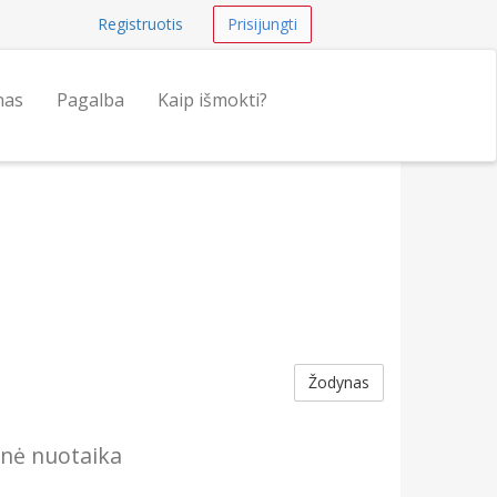
Registruotis
Prisijungti
nas
Pagalba
Kaip išmokti?
Žodynas
inė nuotaika