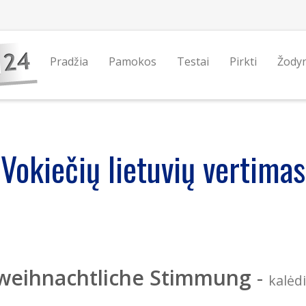
Pradžia
Pamokos
Testai
Pirkti
Žody
Vokiečių lietuvių vertimas
weihnachtliche Stimmung
-
kalėd