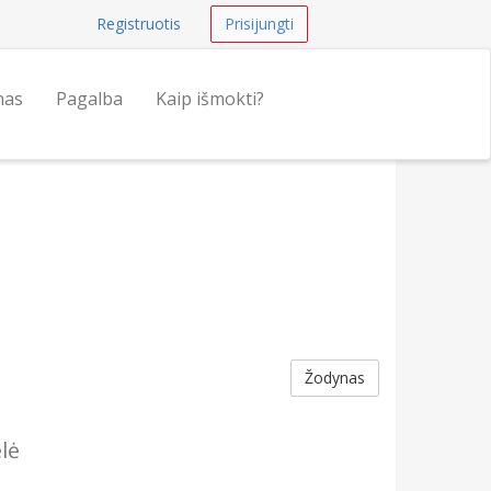
Registruotis
Prisijungti
nas
Pagalba
Kaip išmokti?
Žodynas
lė