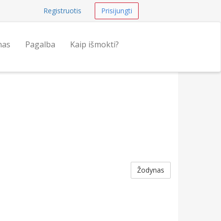
Registruotis
Prisijungti
nas
Pagalba
Kaip išmokti?
Žodynas