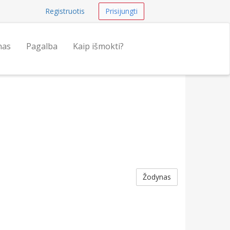
Registruotis
Prisijungti
nas
Pagalba
Kaip išmokti?
Žodynas