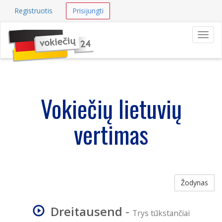
Registruotis
Prisijungti
Navig
Vokiečių lietuvių
vertimas
Žodynas
Dreitausend
-
Trys tūkstančiai