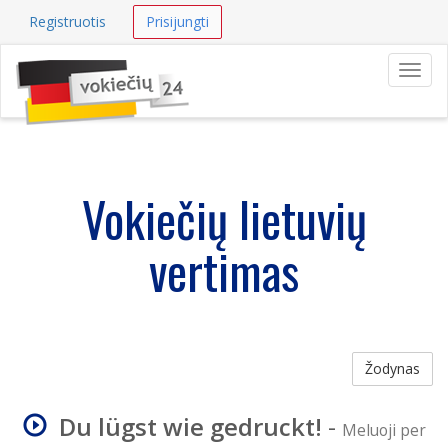
Registruotis
Prisijungti
Navig
Vokiečių lietuvių
vertimas
Žodynas
Du lügst wie gedruckt!
-
Meluoji per