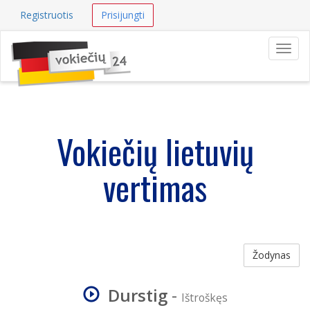
Registruotis
Prisijungti
Navig
Vokiečių lietuvių
vertimas
Žodynas
Durstig
-
Ištroškęs