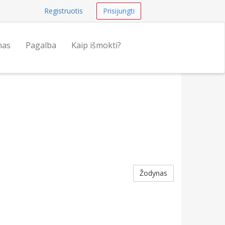
Registruotis
Prisijungti
nas
Pagalba
Kaip išmokti?
Žodynas