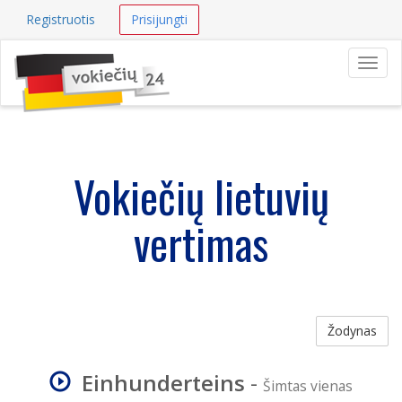
Registruotis
Prisijungti
Navig
Vokiečių lietuvių
vertimas
Žodynas
Einhunderteins
-
Šimtas vienas