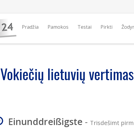
Pradžia
Pamokos
Testai
Pirkti
Žody
Vokiečių lietuvių vertimas
Einunddreißigste
-
Trisdešimt pirm