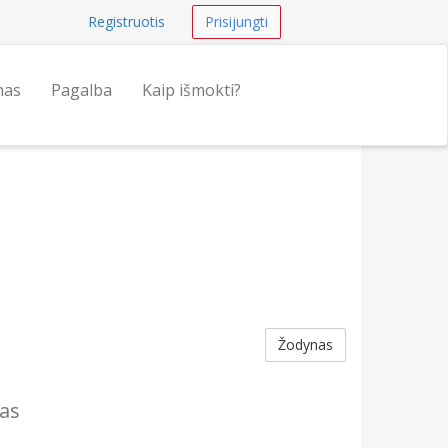
Registruotis
Prisijungti
nas
Pagalba
Kaip išmokti?
Žodynas
as