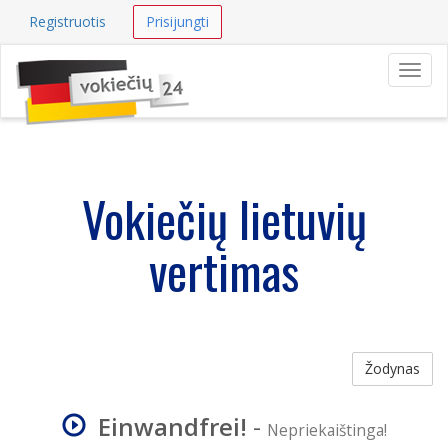
Registruotis
Prisijungti
Navig
Vokiečių lietuvių
vertimas
Žodynas
Einwandfrei!
-
Nepriekaištinga!