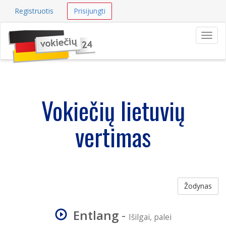
Registruotis
Prisijungti
Navig
Vokiečių lietuvių
vertimas
Žodynas
Entlang
-
Išilgai, palei