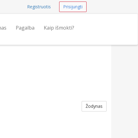
Registruotis
Prisijungti
nas
Pagalba
Kaip išmokti?
Žodynas