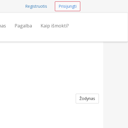
Registruotis
Prisijungti
nas
Pagalba
Kaip išmokti?
Žodynas