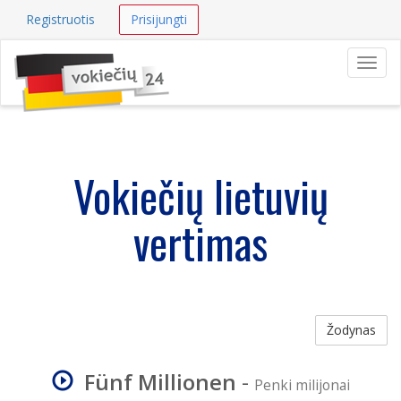
Registruotis
Prisijungti
Navig
Vokiečių lietuvių
vertimas
Žodynas
Fünf Millionen
-
Penki milijonai