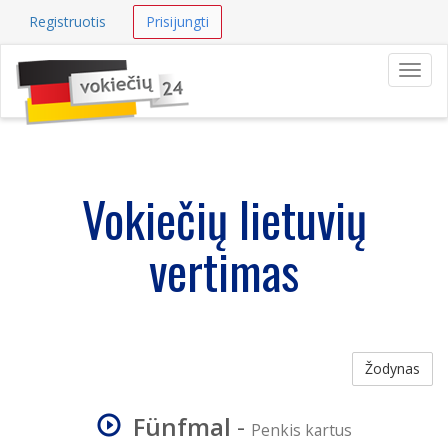
Registruotis
Prisijungti
Navig
Vokiečių lietuvių
vertimas
Žodynas
Fünfmal
-
Penkis kartus