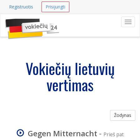
Registruotis
Prisijungti
Navig
Vokiečių lietuvių
vertimas
Žodynas
Gegen Mitternacht
-
Prieš pat