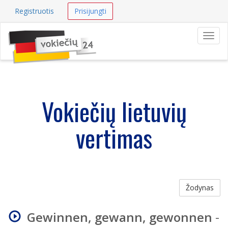
Registruotis
Prisijungti
Navig
Vokiečių lietuvių
vertimas
Žodynas
Gewinnen, gewann, gewonnen
-