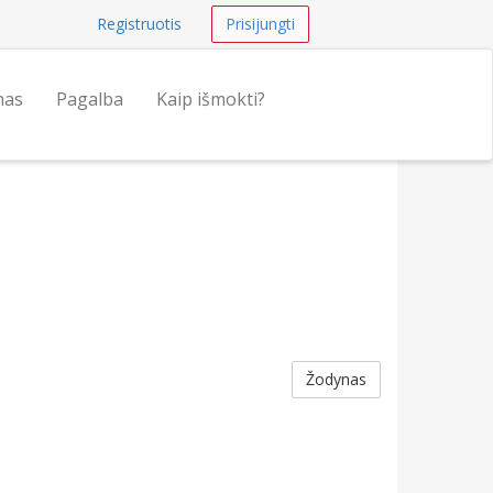
Registruotis
Prisijungti
nas
Pagalba
Kaip išmokti?
Žodynas