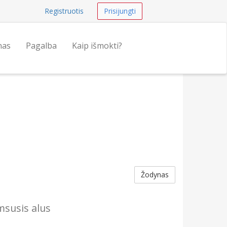
Registruotis
Prisijungti
nas
Pagalba
Kaip išmokti?
Žodynas
amsusis alus