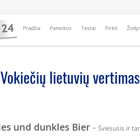
Pradžia
Pamokos
Testai
Pirkti
Žody
Vokiečių lietuvių vertimas
les und dunkles Bier
-
Šviesusis ir t