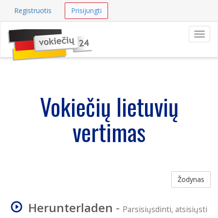
Registruotis
Prisijungti
Navig
Vokiečių lietuvių
vertimas
Žodynas
Herunterladen
-
Parsisiųsdinti, atsisiųsti