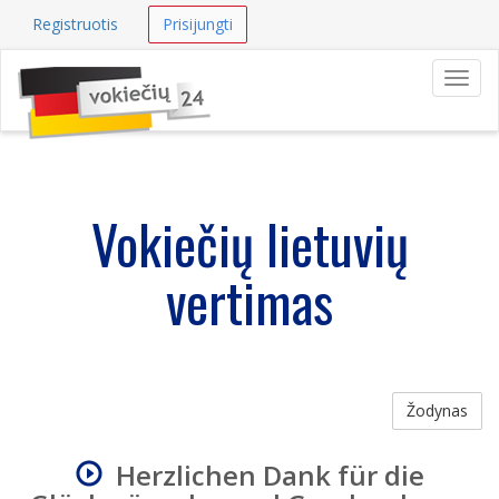
Registruotis
Prisijungti
Navig
Vokiečių lietuvių
vertimas
Žodynas
Herzlichen Dank für die