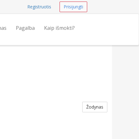
Registruotis
Prisijungti
nas
Pagalba
Kaip išmokti?
Žodynas