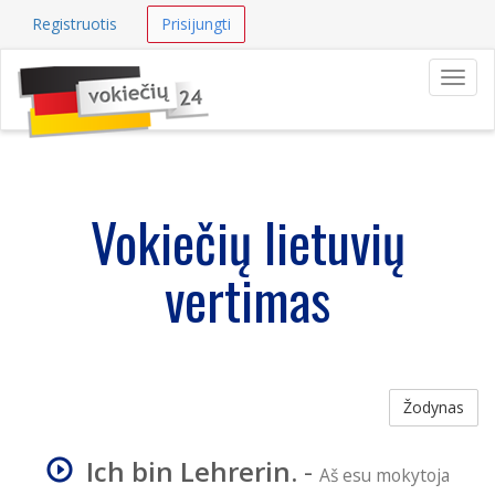
Registruotis
Prisijungti
Navig
Vokiečių lietuvių
vertimas
Žodynas
Ich bin Lehrerin.
-
Aš esu mokytoja