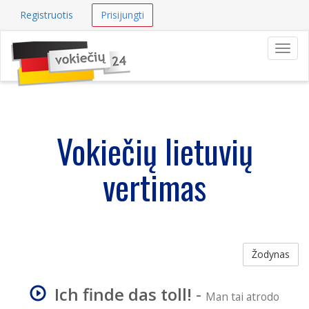
Registruotis
Prisijungti
Navig
Vokiečių lietuvių
vertimas
Žodynas
Ich finde das toll!
-
Man tai atrodo