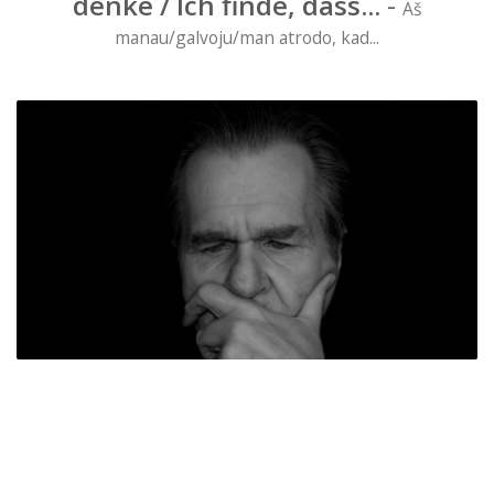
denke / Ich finde, dass...
-
Aš
manau/galvoju/man atrodo, kad...