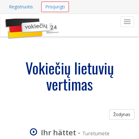
Registruotis
Prisijungti
Navig
Vokiečių lietuvių
vertimas
Žodynas
Ihr hättet
-
Turėtumėte