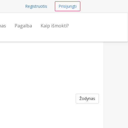
Registruotis
Prisijungti
nas
Pagalba
Kaip išmokti?
Žodynas