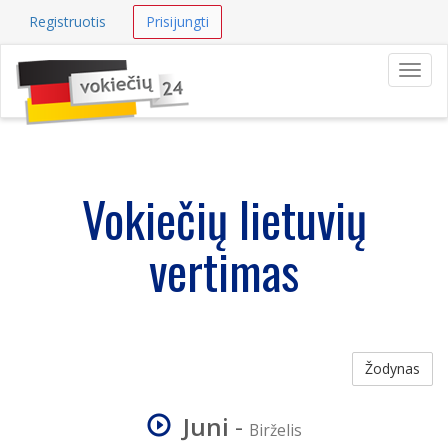
Registruotis
Prisijungti
Navig
Vokiečių lietuvių
vertimas
Žodynas
Juni
-
Birželis