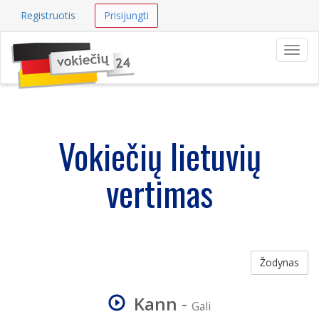
Registruotis
Prisijungti
Navig
Vokiečių lietuvių
vertimas
Žodynas
Kann
-
Gali