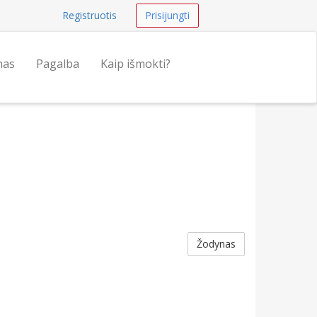
Registruotis
Prisijungti
nas
Pagalba
Kaip išmokti?
Žodynas