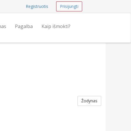
Registruotis
Prisijungti
nas
Pagalba
Kaip išmokti?
Žodynas