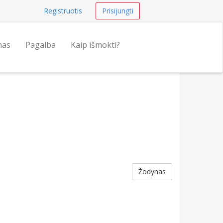
Registruotis
Prisijungti
nas
Pagalba
Kaip išmokti?
Žodynas