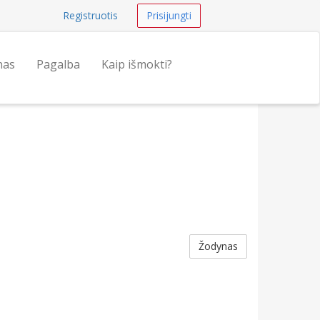
Registruotis
Prisijungti
nas
Pagalba
Kaip išmokti?
Žodynas