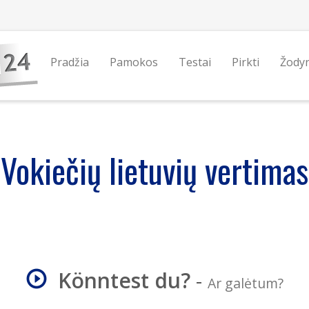
Pradžia
Pamokos
Testai
Pirkti
Žody
Vokiečių lietuvių vertimas
Könntest du?
-
Ar galėtum?