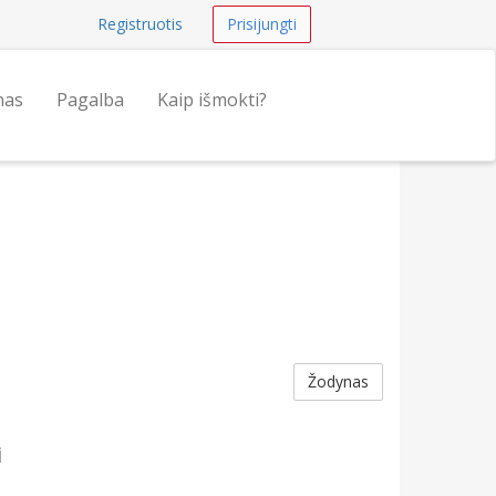
Registruotis
Prisijungti
nas
Pagalba
Kaip išmokti?
Žodynas
i