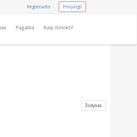
Registruotis
Prisijungti
nas
Pagalba
Kaip išmokti?
Žodynas