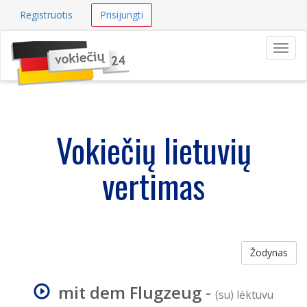
Registruotis
Prisijungti
Navig
Vokiečių lietuvių
vertimas
Žodynas
mit dem Flugzeug
-
(su) lėktuvu