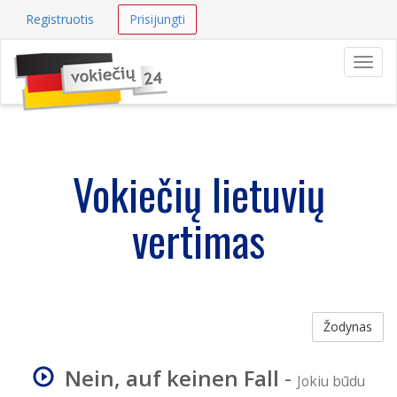
Registruotis
Prisijungti
Navig
Vokiečių lietuvių
vertimas
Žodynas
Nein, auf keinen Fall
-
Jokiu būdu