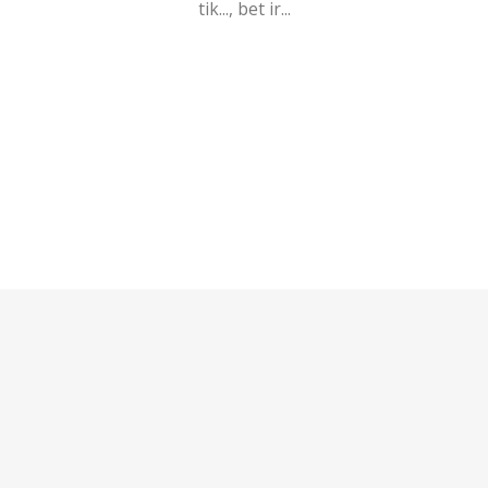
tik..., bet ir...