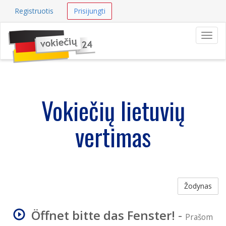
Registruotis
Prisijungti
Navig
Vokiečių lietuvių
vertimas
Žodynas
Öffnet bitte das Fenster!
-
Prašom