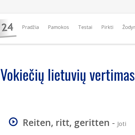
Pradžia
Pamokos
Testai
Pirkti
Žody
Vokiečių lietuvių vertimas
Reiten, ritt, geritten
-
Joti