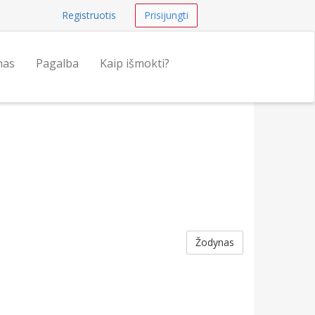
Registruotis
Prisijungti
nas
Pagalba
Kaip išmokti?
Žodynas