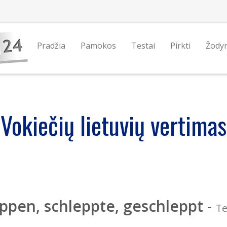
Pradžia
Pamokos
Testai
Pirkti
Žody
Vokiečių lietuvių vertimas
ppen, schleppte, geschleppt
-
Te