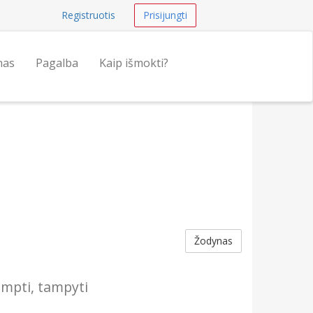
Registruotis
Prisijungti
nas
Pagalba
Kaip išmokti?
Žodynas
mpti, tampyti