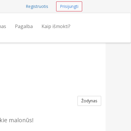
Registruotis
Prisijungti
nas
Pagalba
Kaip išmokti?
Žodynas
kie malonūs!