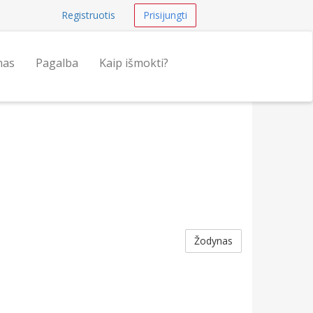
Registruotis
Prisijungti
nas
Pagalba
Kaip išmokti?
Žodynas