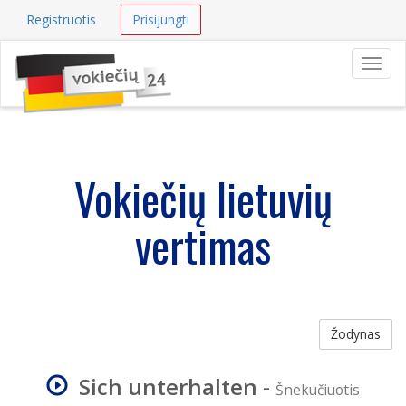
Registruotis
Prisijungti
Navig
Vokiečių lietuvių
vertimas
Žodynas
Sich unterhalten
-
Šnekučiuotis