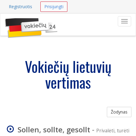
Registruotis
Prisijungti
Navig
Vokiečių lietuvių
vertimas
Žodynas
Sollen, sollte, gesollt
-
Privalėti, turėti