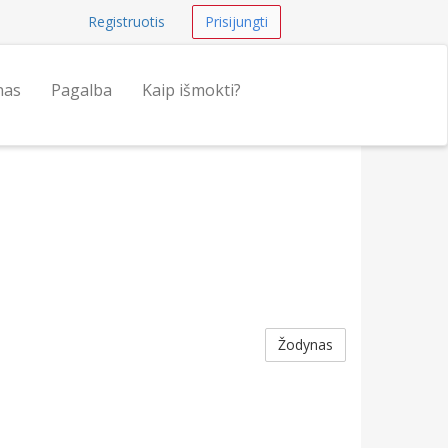
Registruotis
Prisijungti
nas
Pagalba
Kaip išmokti?
Žodynas