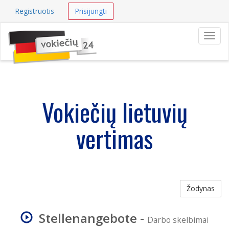
Registruotis
Prisijungti
Navig
Vokiečių lietuvių
vertimas
Žodynas
Stellenangebote
-
Darbo skelbimai