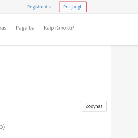
Registruotis
Prisijungti
nas
Pagalba
Kaip išmokti?
Žodynas
o)